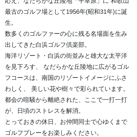
応え、なだらかな丘陵地「平草原」に
和歌山
最古のゴルフ場として1956年(昭和31年)に誕
生。
数多くのゴルファーの心に残る名場面を生み
出してきた白浜ゴルフ倶楽部。
海洋リゾート・白浜の街並みと雄大な太平洋
を見下ろす、
なだらかな丘陵地に広がるゴル
フコースは、南国のリゾートイメージにふさ
わしく、
美しい花や樹々で彩られています。
都会の喧騒から離絶された、ここで一打一打
が、日頃のストレスを解消。
とっておきの休日、お仲間同士で心ゆくまで
ゴルフプレーをお楽しみください。